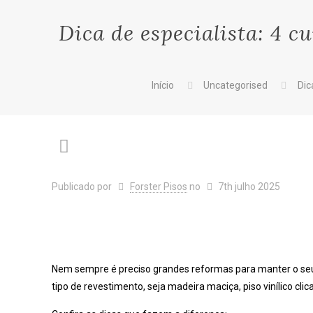
Dica de especialista: 4 c
Início
Uncategorised
Dic
Publicado por
Forster Pisos
no
7th julho 2025
Nem sempre é preciso grandes reformas para manter o seu p
tipo de revestimento, seja madeira maciça, piso vinílico cli